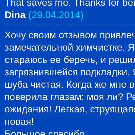
That saves me. Thanks for bei
Dina
(29.04.2014)
Хочу своим отзывом привлеч
замечательной химчистке. Я
стараюсь ее беречь, и решил
загрязнившейся подкладки. 
шуба чистая. Когда же мне в
поверила глазам: моя ли? Р
ожидания! Легкая, струящаяс
новая!
Большое спасибо.