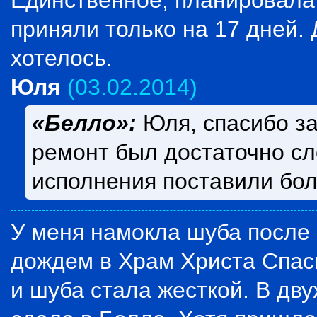
Единственное, планировала 
приняли только на 17 дней. 
хотелось.
Юля
(03.02.2014)
«Белло»:
Юля, спасибо за
ремонт был достаточно сл
исполнения поставили бо
У меня намокла шуба после 
дождем в Храм Христа Спас
и шуба стала жесткой. В дву