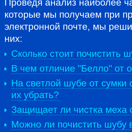
Проведя анализ наиболее ч
которые мы получаем при пр
электронной почте, мы реши
них:
Сколько стоит почистить ш
В чем отличие "Белло" от
На светлой шубе от сумки 
их убрать?
Защищает ли чистка меха 
Можно ли почистить шубу 